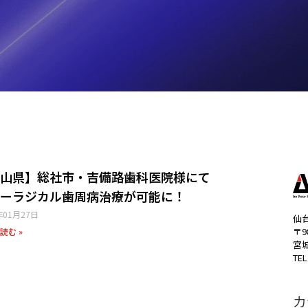
山県】総社市・吉備路歯科医院様にて
ーラジカル歯周病治療が可能に！
年01月27日
仙
〒9
読む »
宮
TEL
カ