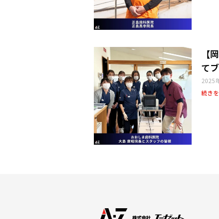
【岡
てブ
2025
続きを