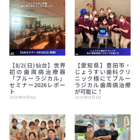
【8/2(日)仙台】世界
【愛知県】豊田市・
初の歯周病治療器
じょうすい歯科クリ
「ブルーラジカル」
ニック様にてブルー
セミナー2026レポー
ラジカル歯周病治療
ト
が可能に！
2026年08月4日
2026年08月3日