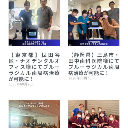
【東京都】世田谷
【静岡県】三島市・
区・ナオデンタルオ
田中歯科医院様にて
フィス様にてブルー
ブルーラジカル歯周
ラジカル歯周病治療
病治療が可能に！
が可能に！
2026年08月7日
2026年08月7日