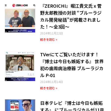
『ZEROICHI』堀江貴文氏 x 菅
野太郎教授の対談 “ブルーラジ
カル開発秘話”が掲載されまし
た！〜全3回〜
2024年11月22日
続きを読む »
TVerにてご覧いただけます！
『博士は今日も嫉妬する』 世界
初の歯周病治療器 ブルーラジカ
ル P-01
2024年11月14日
続きを読む »
日本テレビ『博士は今日も嫉妬
する』 にブルーラジカルが11月