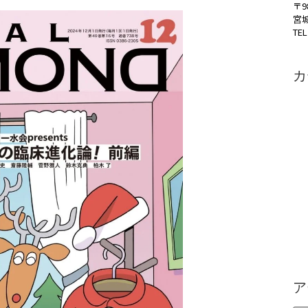
〒9
宮
TEL
カ
ア