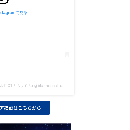
tagramで見る
世界初の歯周病治療器 ブルーラジカルP-01 / ペリミル(@blueradical_az)がシェアした投稿
ア掲載はこちらから