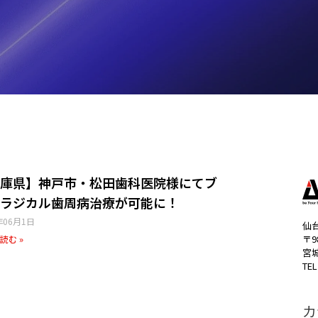
庫県】神戸市・松田歯科医院様にてブ
ラジカル歯周病治療が可能に！
年06月1日
仙
〒9
読む »
宮
TEL
カ