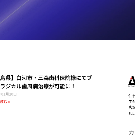
島県】白河市・三森歯科医院様にてブ
ラジカル歯周病治療が可能に！
年01月20日
仙
〒9
読む »
宮
TEL
カ