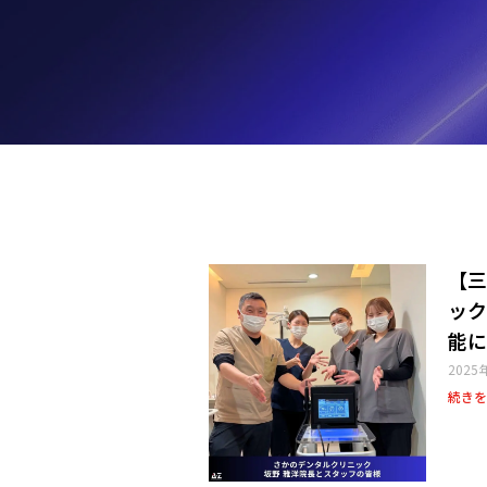
【三
ック
能に
2025
続きを