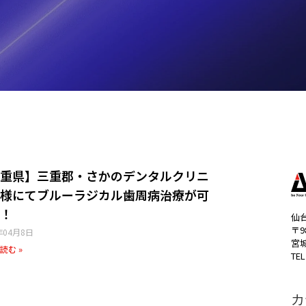
重県】三重郡・さかのデンタルクリニ
様​にてブルーラジカル歯周病治療が可
！
仙
〒9
年04月8日
宮
読む »
TEL
カ