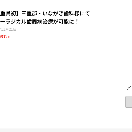
重県初】三重郡・いながき歯科様​にて
ーラジカル歯周病治療が可能に！
年11月21日
読む »
ア