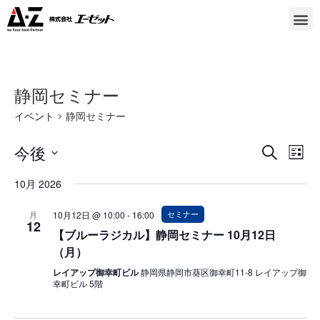
静岡セミナー
イベント
静岡セミナー
イ
イ
今後
検索
List
日
ベ
ベ
付
10月 2026
を
ン
ン
選
択
月
10月12日 @ 10:00
-
16:00
セミナー
ト
12
ト
【ブルーラジカル】静岡セミナー 10月12日
ビ
（月）
を
ュ
レイアップ御幸町ビル
静岡県静岡市葵区御幸町11-8 レイアップ御
検
幸町ビル 5階
ー
索
ナ