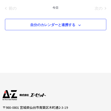
ビ
し
イベント
イベ
前の
今日
次の
ゲ
て
ー
自分のカレンダーと連携する
ナ
シ
ビ
ョ
ゲ
ン
ー
シ
ョ
ン
を
表
〒980-0801 宮城県仙台市青葉区木町通2-3-19