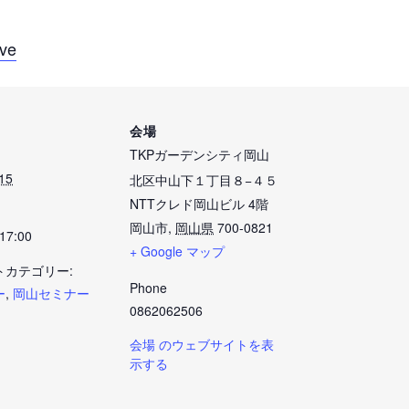
rve
会場
TKPガーデンシティ岡山
15
北区中山下１丁目８−４５
NTTクレド岡山ビル 4階
岡山市
,
岡山県
700-0821
 17:00
+ Google マップ
トカテゴリー:
Phone
ー
,
岡山セミナー
0862062506
会場 のウェブサイトを表
示する