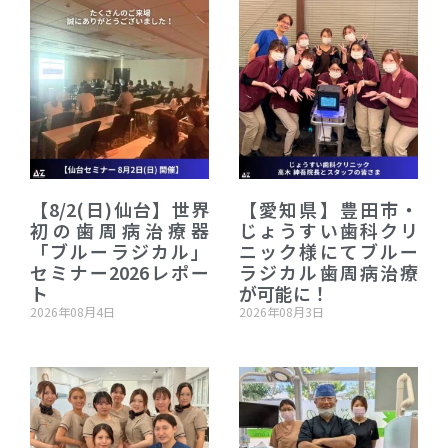
【8/2(日)仙台】世界
【愛知県】豊田市・
初の歯周病治療器
じょうすい歯科クリ
「ブルーラジカル」
ニック様にてブルー
セミナー2026レポー
ラジカル歯周病治療
ト
が可能に！
2026年08月4日
2026年08月3日