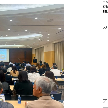
〒9
宮
TEL
カ
ア