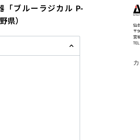
「ブルーラジカル P-
長野県）
仙
〒9
宮
TEL
カ