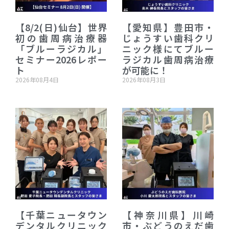
【8/2(日)仙台】世界
【愛知県】豊田市・
初の歯周病治療器
じょうすい歯科クリ
「ブルーラジカル」
ニック様にてブルー
セミナー2026レポー
ラジカル歯周病治療
ト
が可能に！
2026年08月4日
2026年08月3日
【千葉ニュータウン
【神奈川県】川崎
デンタルクリニック
市・ぶどうのえだ歯