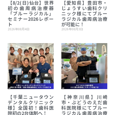
【8/2(日)仙台】世界
【愛知県】豊田市・
初の歯周病治療器
じょうすい歯科クリ
「ブルーラジカル」
ニック様にてブルー
セミナー2026レポー
ラジカル歯周病治療
ト
が可能に！
2026年08月4日
2026年08月3日
【千葉ニュータウン
【神奈川県】川崎
デンタルクリニック
市・ぶどうのえだ歯
様】全国初！歯科医
科医院様にてブルー
院初の2台体制へ！
ラジカル歯周病治療