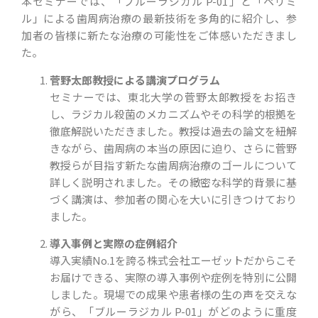
本セミナーでは、「ブルーラジカル P-01」と「ペリミ
ル」による歯周病治療の最新技術を多角的に紹介し、参
加者の皆様に新たな治療の可能性をご体感いただきまし
た。
菅野太郎教授による講演プログラム
セミナーでは、東北大学の菅野太郎教授をお招き
し、ラジカル殺菌のメカニズムやその科学的根拠を
徹底解説いただきました。教授は過去の論文を紐解
きながら、歯周病の本当の原因に迫り、さらに菅野
教授らが目指す新たな歯周病治療のゴールについて
詳しく説明されました。その緻密な科学的背景に基
づく講演は、参加者の関心を大いに引きつけており
ました。
導入事例と実際の症例紹介
導入実績No.1を誇る株式会社エーゼットだからこそ
お届けできる、実際の導入事例や症例を特別に公開
しました。現場での成果や患者様の生の声を交えな
がら、「ブルーラジカル P-01」がどのように重度