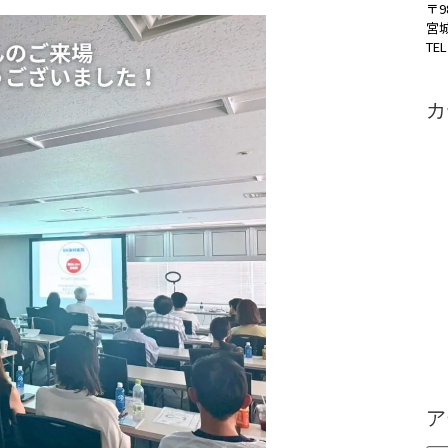
〒9
宮
TEL
カ
ア