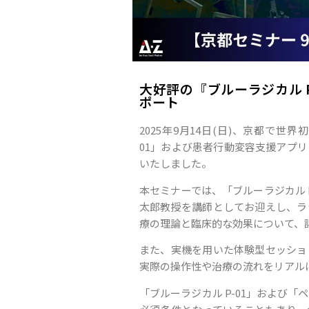
大好評の『ブルーラジカル P
ポート
2025年9月14日(日)、京都で世
01」および患者行動変容支援アプ
いたしました。
本セミナーでは、「ブルーラジカル 
太郎教授を講師としてお迎えし、ラ
療の理論と臨床的な効果について、
また、実機を用いた体験型セッショ
実際の操作性や治療の流れをリアル
「ブルーラジカル P-01」および