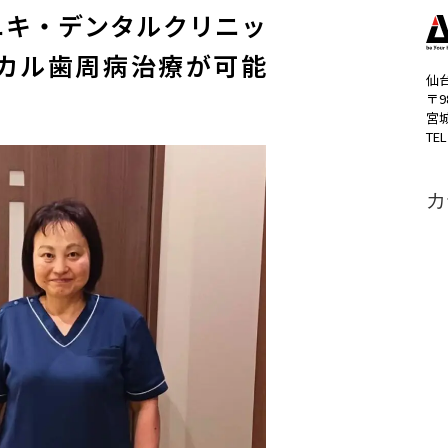
ユキ・デンタルクリニッ
カル歯周病治療が可能
仙
〒9
宮
TEL
カ