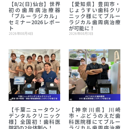
【8/2(日)仙台】世界
【愛知県】豊田市・
初の歯周病治療器
じょうすい歯科クリ
「ブルーラジカル」
ニック様にてブルー
セミナー2026レポー
ラジカル歯周病治療
ト
が可能に！
2026年08月4日
2026年08月3日
【千葉ニュータウン
【神奈川県】川崎
デンタルクリニック
市・ぶどうのえだ歯
様】全国初！歯科医
科医院様にてブルー
院初の2台体制へ！
ラジカル歯周病治療