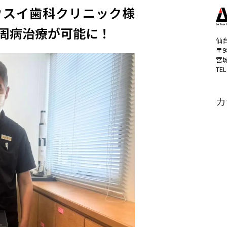
ウスイ歯科クリニック様
周病治療が可能に！
仙
〒9
宮
TEL
カ