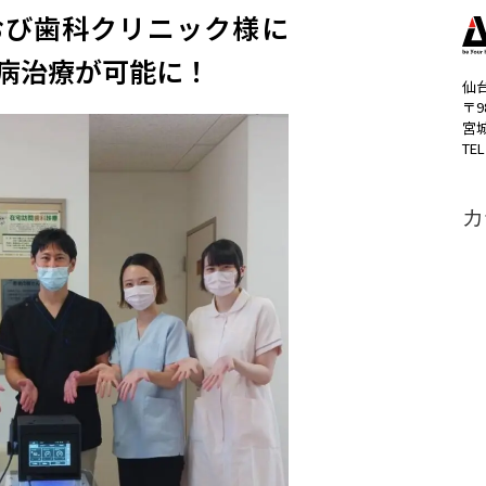
び歯科クリニック様​に
病治療が可能に！
仙
〒9
宮
TEL
カ