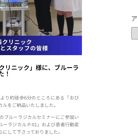
ア
クリニック」様に、ブルーラ
た！
より約徒歩6分のところにある「おび
カルをご納品いたしました。
のブルーラジカルセミナーにご参加い
ーラジカル P-01」および患者行動変
ちにして下さっておりました。