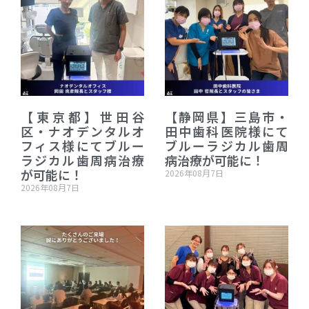
【東京都】世田谷
【静岡県】三島市・
区・ナオデンタルオ
田中歯科医院様にて
フィス様にてブルー
ブルーラジカル歯周
ラジカル歯周病治療
病治療が可能に！
が可能に！
2026年08月7日
2026年08月7日