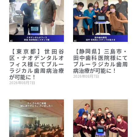
【東京都】世田谷
【静岡県】三島市・
区・ナオデンタルオ
田中歯科医院様にて
フィス様にてブルー
ブルーラジカル歯周
ラジカル歯周病治療
病治療が可能に！
が可能に！
2026年08月7日
2026年08月7日