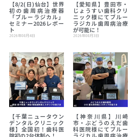
【8/2(日)仙台】世界
【愛知県】豊田市・
初の歯周病治療器
じょうすい歯科クリ
「ブルーラジカル」
ニック様にてブルー
セミナー2026レポー
ラジカル歯周病治療
ト
が可能に！
2026年08月4日
2026年08月3日
【千葉ニュータウン
【神奈川県】川崎
デンタルクリニック
市・ぶどうのえだ歯
様】全国初！歯科医
科医院様にてブルー
院初の2台体制へ！
ラジカル歯周病治療