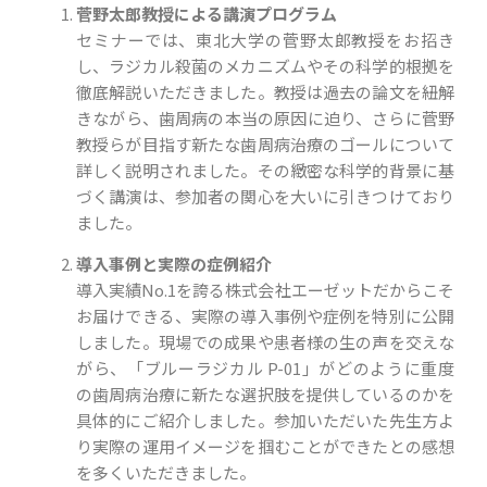
菅野太郎教授による講演プログラム
セミナーでは、東北大学の菅野太郎教授をお招き
し、ラジカル殺菌のメカニズムやその科学的根拠を
徹底解説いただきました。教授は過去の論文を紐解
きながら、歯周病の本当の原因に迫り、さらに菅野
教授らが目指す新たな歯周病治療のゴールについて
詳しく説明されました。その緻密な科学的背景に基
づく講演は、参加者の関心を大いに引きつけており
ました。
導入事例と実際の症例紹介
導入実績No.1を誇る株式会社エーゼットだからこそ
お届けできる、実際の導入事例や症例を特別に公開
しました。現場での成果や患者様の生の声を交えな
がら、「ブルーラジカル P-01」がどのように重度
の歯周病治療に新たな選択肢を提供しているのかを
具体的にご紹介しました。参加いただいた先生方よ
り実際の運用イメージを掴むことができたとの感想
を多くいただきました。