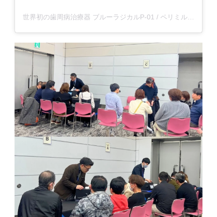
世界初の歯周病治療器 ブルーラジカルP-01 / ペリミル(@blueradical_az)がシェアした投稿