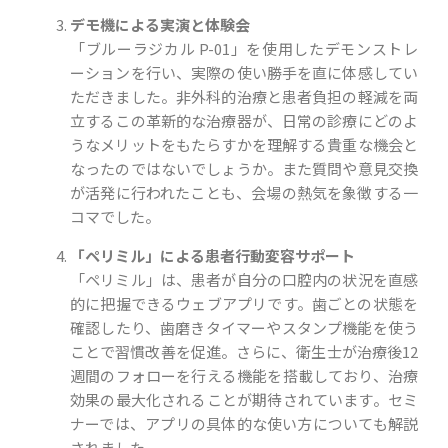
デモ機による実演と体験会
「ブルーラジカル P-01」を使用したデモンストレ
ーションを行い、実際の使い勝手を直に体感してい
ただきました。非外科的治療と患者負担の軽減を両
立するこの革新的な治療器が、日常の診療にどのよ
うなメリットをもたらすかを理解する貴重な機会と
なったのではないでしょうか。また質問や意見交換
が活発に行われたことも、会場の熱気を象徴する一
コマでした。
「ペリミル」による患者行動変容サポート
「ペリミル」は、患者が自分の口腔内の状況を直感
的に把握できるウェブアプリです。歯ごとの状態を
確認したり、歯磨きタイマーやスタンプ機能を使う
ことで習慣改善を促進。さらに、衛生士が治療後12
週間のフォローを行える機能を搭載しており、治療
効果の最大化されることが期待されています。セミ
ナーでは、アプリの具体的な使い方についても解説
されました。