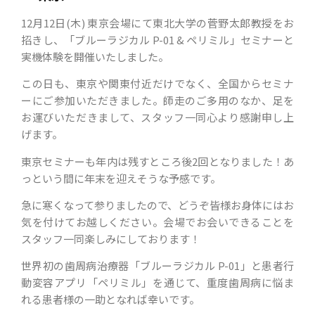
12月12日(木) 東京会場にて東北大学の菅野太郎教授をお
招きし、「ブルーラジカル P-01 & ペリミル」セミナーと
実機体験を開催いたしました。
この日も、東京や関東付近だけでなく、全国からセミナ
ーにご参加いただきました。師走のご多用のなか、足を
お運びいただきまして、スタッフ一同心より感謝申し上
げます。
東京セミナーも年内は残すところ後2回となりました！あ
っという間に年末を迎えそうな予感です。
急に寒くなって参りましたので、どうぞ皆様お身体にはお
気を付けてお越しください。会場でお会いできることを
スタッフ一同楽しみにしております！
世界初の歯周病治療器「ブルーラジカル P-01」と患者行
動変容アプリ「ペリミル」を通じて、重度歯周病に悩ま
れる患者様の一助となれば幸いです。