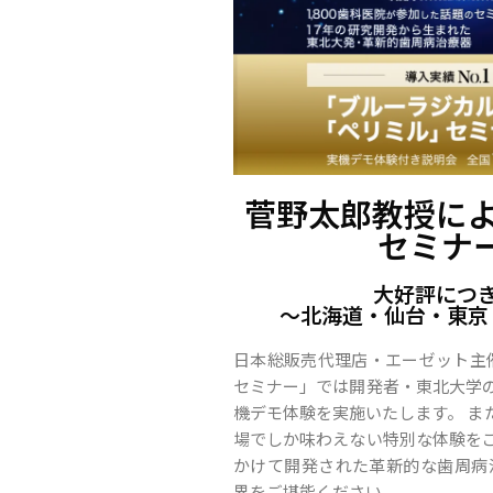
菅野太郎教授に
セミナー
大好評につ
〜北海道・仙台・東京
日本総販売代理店・エーゼット主催 
セミナー」では開発者・東北大学
機デモ体験を実施いたします。 ま
場でしか味わえない特別な体験をご
かけて開発された革新的な歯周病治
界をご堪能ください。