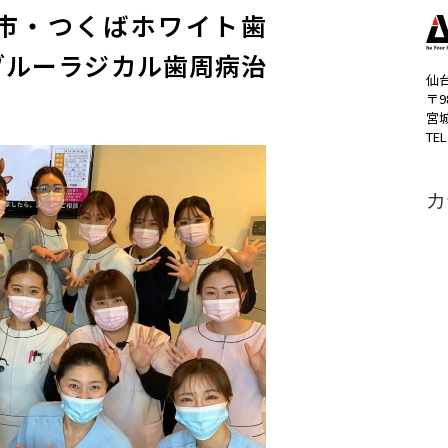
市・つくばホワイト歯
ブルーラジカル歯周病治
仙
〒9
宮
TEL
カ