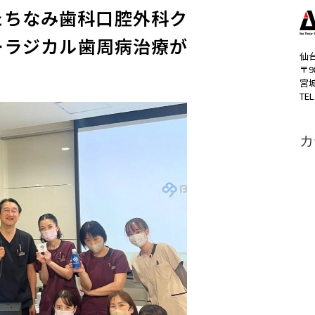
たちなみ歯科口腔外科ク
ーラジカル歯周病治療が
仙
〒9
宮
TEL
カ