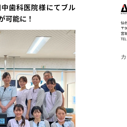
中歯科医院様​にてブル
が可能に！
仙
〒9
宮
TEL
カ