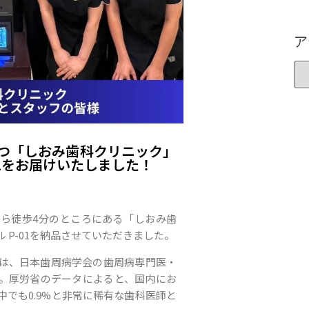
ア
つ「しおみ歯科クリニック」
01をお届けいたしました！
ら徒歩4分のところにある「しおみ歯
 P-01を納品させていただきました。
は、日本歯周病学会の歯周病専門医・
。厚労省のデータによると、国内にお
でも0.9%と非常に稀有な歯科医師と