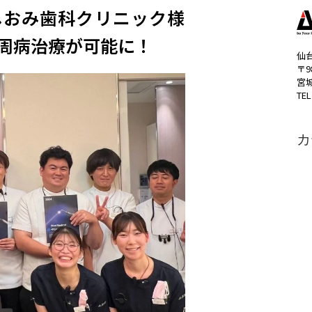
おみ歯科クリニック様​
周病治療が可能に！
仙
〒9
宮
TEL
カ